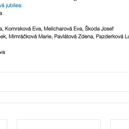
á jubilea:
a
la, Komrsková Eva, Melicharová Eva, Škoda Josef
išek, Mimráčková Marie, Pavlátová Zdena, Pazderková Lu
ava