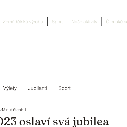
Zemědělská výroba
Sport
Naše aktivity
Členské s
Výlety
Jubilanti
Sport
4
Minut čtení: 1
23 oslaví svá jubilea