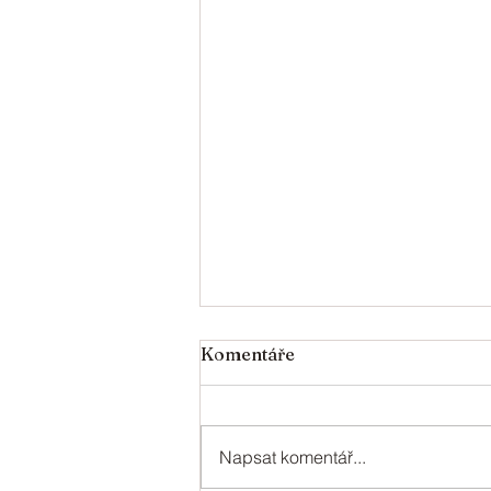
V roce 2024 oslaví svá
Komentáře
jubilea
V roce 2024 oslaví svá jubilea: 95
- Jechová Věra 90 - Kurková
Napsat komentář...
Anna 85 - Peclinovská Marie 80 -