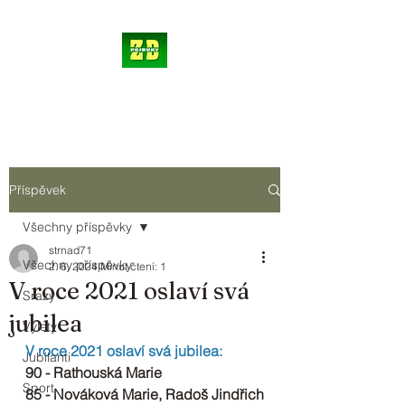
Příspěvek
Všechny příspěvky
strnad71
Všechny příspěvky
2. 6. 2024
Minut čtení: 1
V roce 2021 oslaví svá
Srazy
jubilea
Výlety
V roce 2021 oslaví svá jubilea:
Jubilanti
90 - Rathouská Marie
Sport
85 - Nováková Marie, Radoš Jindřich