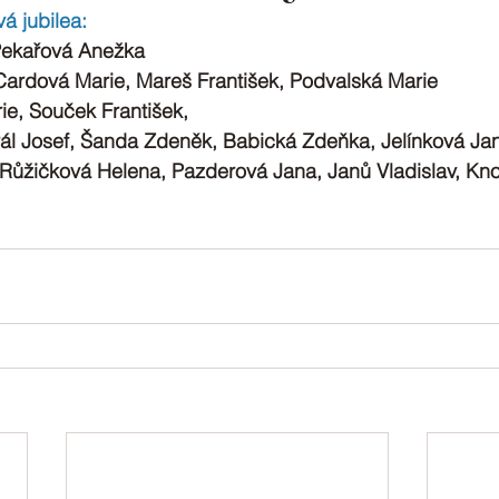
á jubilea:
Pekařová Anežka
Cardová Marie, Mareš František, Podvalská Marie
ie, Souček František, 
rál Josef, Šanda Zdeněk, Babická Zdeňka, Jelínková Ja
 Růžičková Helena, Pazderová Jana, Janů Vladislav, Kno