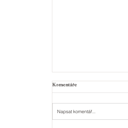
V roce 2024 oslaví svá
Komentáře
jubilea
V roce 2024 oslaví svá jubilea: 95
- Jechová Věra 90 - Kurková
Napsat komentář...
Anna 85 - Peclinovská Marie 80 -
Babická Zdeňka, Král Josef,
Rychlá...