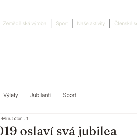
Zemědělská výroba
Sport
Naše aktivity
Členské s
Výlety
Jubilanti
Sport
4
Minut čtení: 1
19 oslaví svá jubilea