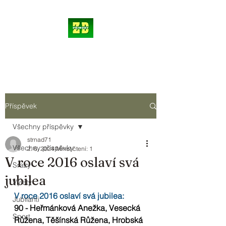
Příspěvek
Všechny příspěvky
strnad71
Všechny příspěvky
2. 6. 2024
Minut čtení: 1
V roce 2016 oslaví svá
Srazy
jubilea
Výlety
V roce 2016 oslaví svá jubilea:
Jubilanti
90 - Heřmánková Anežka, Vesecká 
Sport
Růžena, Těšínská Růžena, Hrobská 