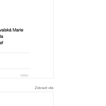
valská Marie
la
ef
Zobrazit vše