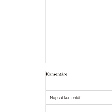
V roce 2024 oslaví svá
Komentáře
jubilea
V roce 2024 oslaví svá jubilea: 95
- Jechová Věra 90 - Kurková
Napsat komentář...
Anna 85 - Peclinovská Marie 80 -
Babická Zdeňka, Král Josef,
Rychlá...