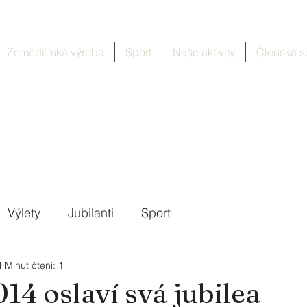
Zemědělská výroba
Sport
Naše aktivity
Členské s
Výlety
Jubilanti
Sport
4
Minut čtení: 1
14 oslaví svá jubilea