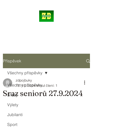
Příspěvek
Všechny příspěvky
zdpojbuky
Všechny příspěvky
15. 10. 2024
Minut čtení: 1
Sraz seniorů 27.9.2024
Srazy
Výlety
Jubilanti
Sport